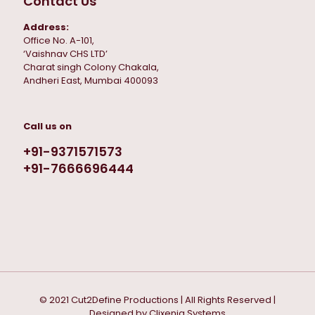
Contact Us
Address:
Office No. A-101,
‘Vaishnav CHS LTD’
Charat singh Colony Chakala,
Andheri East, Mumbai 400093
Call us on
+91-9371571573
+91-7666696444
© 2021 Cut2Define Productions | All Rights Reserved |
Designed by
Clixenia Systems