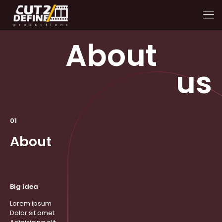
About
us
01
About
Big idea
Lorem ipsum
Dolor sit amet