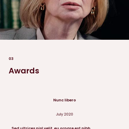
03
Awards
Nunc libero
July 2020
Sed ultrices nisl velit, eu ornare est nibh